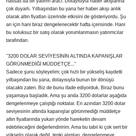
hassas da bir yatırım aracı. Dolayısıyla haber akışlarına
çok duyarlı. Yılbaşından bu yana her haber akışı anlık
olarak altın fiyatları üzerinde etkisini de gösteriyordu. Şu
an için hani biraz dengelenecektir hafta içerisinde. Hani
bu soluksuz bir satış olarak yorumlanmasın yatırımcılar
tarafından.
"3200 DOLAR SEVİYESİNİN ALTINDA KAPANIŞLAR
GÖRÜNMEDİĞİ MÜDDETÇE..."
Sadece şunu söyleyelim; çok hızlı bir yükseliş kaydetti
yılbaşından bu yana, dolayısıyla bunun bir dönüşü
olacaktı zaten. Biz de bunu ifade ediyorduk. Biraz bunu
yaşamaya başladık. Ama şu anda 3200 dolarlar aşağıda
dengelenmeye çalıştığı noktalar. En azından 3200 dolar
seviyesinin altında kapanışlar görünmediği müddetçe
altın fiyatlarında yukarı yönde hareketin devam
edebileceğini değerlendiririm. Ama bu tabii ki çok sert bir
yükseliş olarak değil, tepki alımları, dengelenmeye