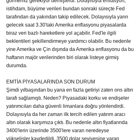
görmemiz gerekiyor demişlerdi. Dolayısıyla enflasyon,
istihdam, büyüme verileri bundan sonraki süreçte Fed
tarafından da yakından takip edilecek. Dolayısıyla yarın
gelecek saat 3.30'taki Amerika enflasyonu piyasalarda
biraz veri bazlı hareketlere yol açabilir. Fed'le ilgili
beklentileri şekillendirmeye yardımcı olabilir. Bu nedenle
yine Amerika ve Çin dışında da Amerika enflasyonu da bu
haftanın majör verilerinden biri olarak listeye girmiş
durumda.
EMTİA PİYASALARINDA SON DURUM
Şimdi yılbaşından bu yana en fazla getiriyi zaten ons altın
tarafı sağlamıştı. Neden? Piyasadaki korku ve endişeler
yatırımcıları daha güvenli limanlara doğru yönlendirdi.
Dolayısıyla da her zaman ilk tercih edilen yatırım aracı
altın olarak karşımıza çıktı. Bu nedenle altın fiyatlarında
3400'lerin üzerinde 3500'lere varan neredeyse
yükselişler kaydedildi. 3500 dolar seviyesine varan