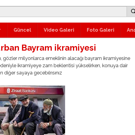
r
Güncel
Video Galeri
Foto Galeri
An
urban Bayram ikramiyesi
, gözler milyonlarca emeklinin alacağı bayram ikramiyesine
deniyle ikramiyeye zam beklentisi yükselirken, konuya dair
n diğer sayaya gecebılrısınız