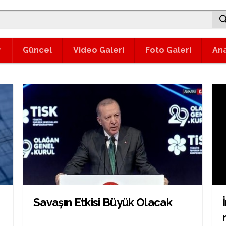
r
Güncel
Video Galeri
Foto Galeri
An
Savaşın Etkisi Büyük Olacak