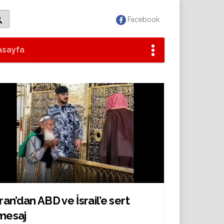
Facebook
asayfa
İran’dan ABD ve İsrail’e sert
mesaj