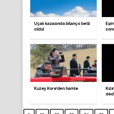
Uçak kazasında bilanço belli
Eşim
oldu!
son
Kuzey Kore’den hamle
Kız
ded