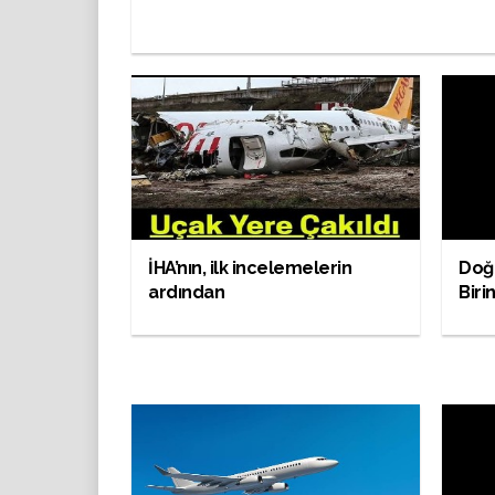
İHA’nın, ilk incelemelerin
Doğ
ardından
Biri