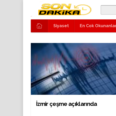
Siyaset
En Cok Okunanla
İzmir çeşme açıklarında