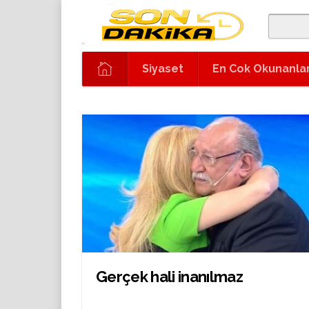
Siyaset
En Cok Okunanla
Gerçek hali inanılmaz