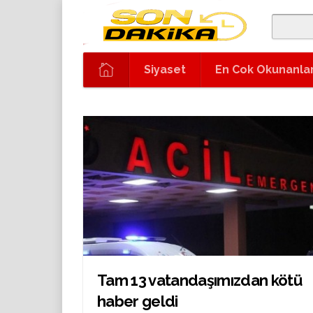
Siyaset
En Cok Okunanla
Tam 13 vatandaşımızdan kötü
haber geldi