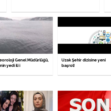
oroloji Genel Müdürlüğü,
Uzak Şehir dizisine yeni
in yedi ili i
başrol!