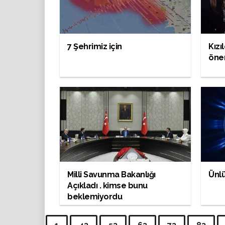
7 Şehrimiz için
Kızı
önem
Milli Savunma Bakanlığı
Ünlü
Açıkladı . kimse bunu
beklemiyordu