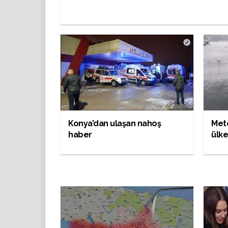
Konya’dan ulaşan nahoş
Mete
haber
ülken